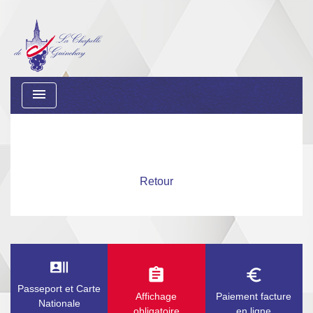
menu
Retour
recent_actors
assignment
euro_symbol
Passeport et Carte
Affichage
Paiement facture
Nationale
obligatoire
en ligne