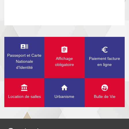
recent_actors
assignment
euro_symbol
Passeport et Carte
Affichage
Paiement facture
Nationale
obligatoire
en ligne
d'Identité
account_balance
home
supervised_user_circle
Location de salles
Urbanisme
Bulle de Vie