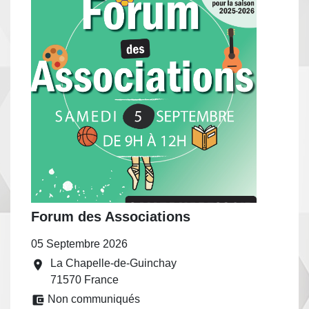
Forum des Associations
05 Septembre 2026
La Chapelle-de-Guinchay
location_on
71570 France
account_balance_wallet
Non communiqués