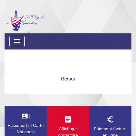
menu
Retour
recent_actors
assignment
euro_symbol
Passeport et Carte
Affichage
Paiement facture
Nationale
obligatoire
en ligne