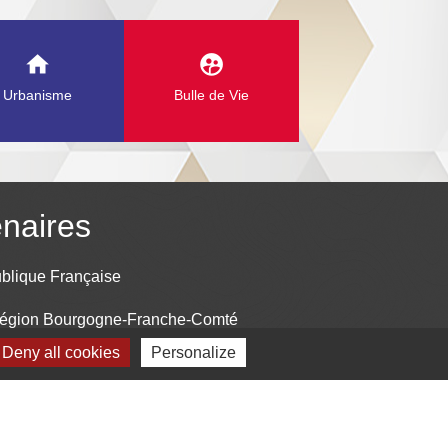
home
supervised_user_circle
Urbanisme
Bulle de Vie
enaires
blique Française
égion Bourgogne-Franche-Comté
Deny all cookies
Personalize
Mâconnais Beaujolais Agglomération
tement de Saône-et-Loire