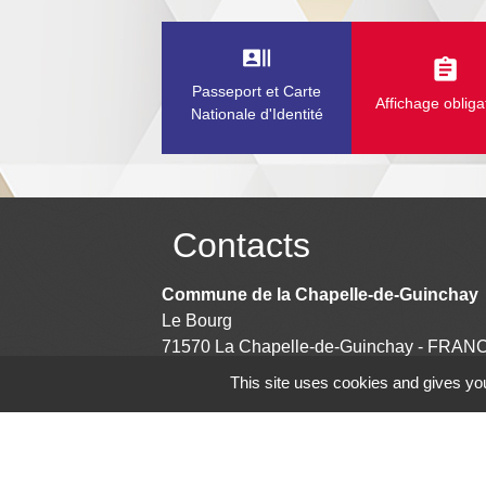
recent_actors
assignment
Passeport et Carte
Affichage obliga
Nationale d'Identité
Contacts
Commune de la Chapelle-de-Guinchay
Le Bourg
71570 La Chapelle-de-Guinchay - FRAN
+33 3 85 36 70 47
This site uses cookies and gives you
Contact par formulaire