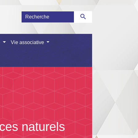
search
e
Vie associative
ces naturels