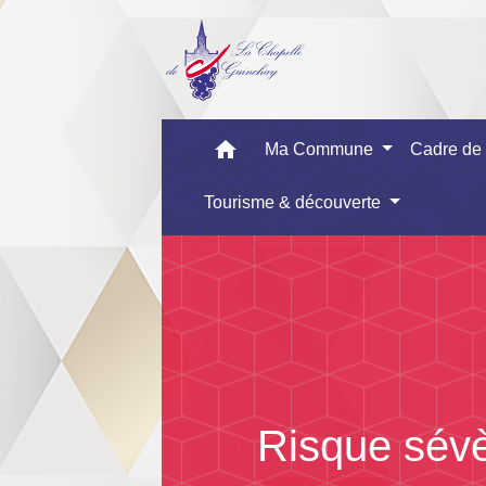
home
Ma Commune
Cadre de
Tourisme & découverte
Risque sévè