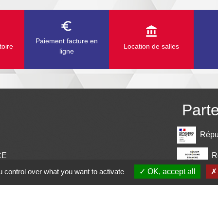
euro_symbol
account_balance
Paiement facture en
toire
Location de salles
ligne
Part
Répu
R
CE
 control over what you want to activate
OK, accept all
Dépar