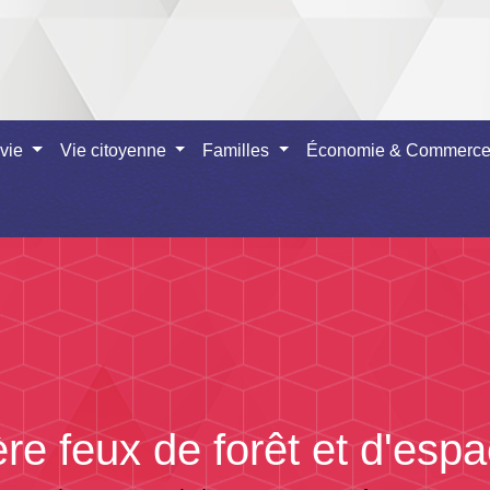
 vie
Vie citoyenne
Familles
Économie & Commerc
re feux de forêt et d'espa