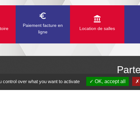
euro_symbol
account_balance
Paiement facture en
toire
Location de salles
ligne
Part
 control over what you want to activate
OK, accept all
Répu
R
CE
Dépar