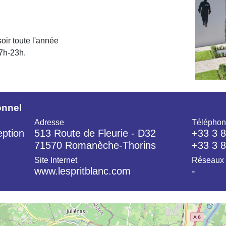
soir toute l'année
 7h-23h.
onnel
Adresse
Téléphon
eption
513 Route de Fleurie - D32
+33 3 8
71570 Romanèche-Thorins
+33 3 8
Site Internet
Réseaux 
www.lespritblanc.com
-