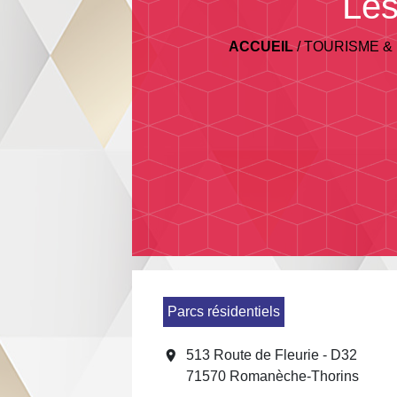
Les
ACCUEIL
/
TOURISME &
Parcs résidentiels
location_on
513 Route de Fleurie - D32
71570 Romanèche-Thorins