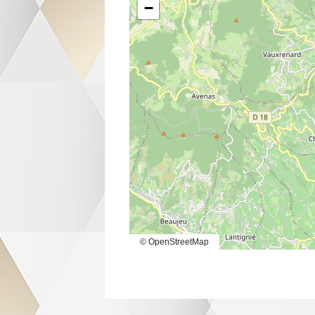
−
© OpenStreetMap