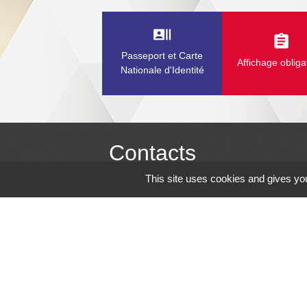
recent_actors
assignment
Passeport et Carte
Affichage obliga
Nationale d'Identité
Contacts
This site uses cookies and gives you
Commune de la Chapelle-de-Guinchay
Le Bourg
71570 La Chapelle-de-Guinchay - FRAN
+33 3 85 36 70 47
Contact par formulaire